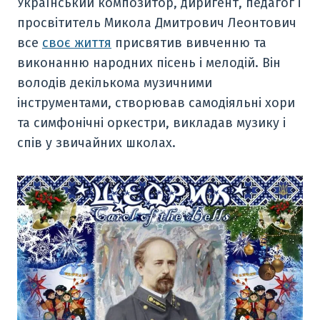
Український композитор, диригент, педагог і
просвітитель Микола Дмитрович Леонтович
все
своє життя
присвятив вивченню та
виконанню народних пісень і мелодій. Він
володів декількома музичними
інструментами, створював самодіяльні хори
та симфонічні оркестри, викладав музику і
спів у звичайних школах.