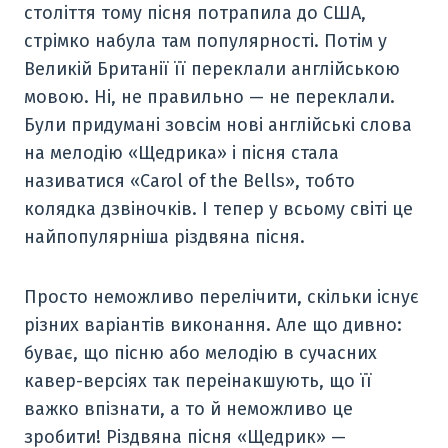
століття тому пісня потрапила до США,
стрімко набула там популярності. Потім у
Великій Британії її переклали англійською
мовою. Ні, не правильно — не переклали.
Були придумані зовсім нові англійські слова
на мелодію «Щедрика» і пісня стала
називатися «Carol of the Bells», тобто
колядка дзвіночків. І тепер у всьому світі це
найпопулярніша різдвяна пісня.
Просто неможливо перелічити, скільки існує
різних варіантів виконання. Але що дивно:
буває, що пісню або мелодію в сучасних
кавер-версіях так переінакшують, що її
важко впізнати, а то й неможливо це
зробити! Різдвяна пісня «Щедрик» —