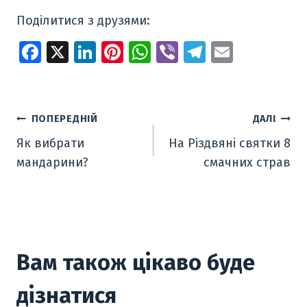
Поділитися з друзями:
Fa
X
Li
Pi
W
Vi
T
E
ce
n
nt
h
b
el
m
b
k
er
at
er
e
ai
o
e
e
s
gr
l
Навігація
ПОПЕРЕДНІЙ
ДАЛІ
o
dI
st
A
a
Як вибрати
На Різдвяні святки 8
записів
k
n
p
m
мандарини?
смачних страв
p
Вам також цікаво буде
дізнатися