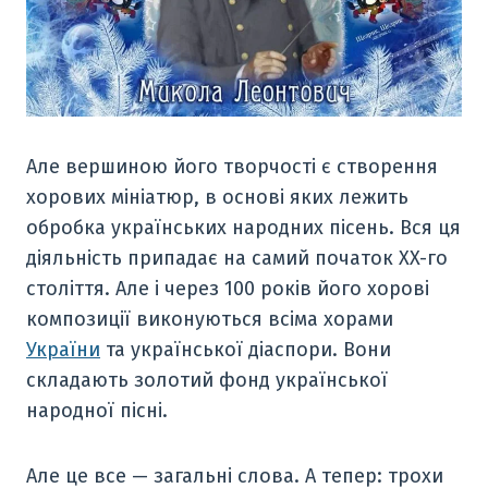
Але вершиною його творчості є створення
хорових мініатюр, в основі яких лежить
обробка українських народних пісень. Вся ця
діяльність припадає на самий початок XX-го
століття. Але і через 100 років його хорові
композиції виконуються всіма хорами
України
та української діаспори. Вони
складають золотий фонд української
народної пісні.
Але це все — загальні слова. А тепер: трохи