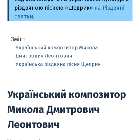
різдвяною піснею «Щедрик»
на Різдвяні
святки
.
Зміст
Український композитор Микола
Дмитрович Леонтович
Українська різдвяна пісня Щедрик
Український композитор
Микола Дмитрович
Леонтович