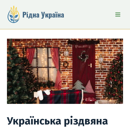
Перейти
до
вмісту
Українська різдвяна