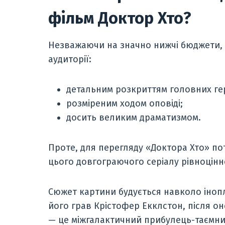
фільм Доктор Хто?
Незважаючи на значно нижчі бюджети, с
аудиторії:
детальним розкриттям головних ге
розміреним ходом оповіді;
досить великим драматизмом.
Проте, для перегляду «Доктора Хто» пот
цього довгограючого серіалу рівноцінн
Сюжет картини будується навколо іноп
його грав Крістофер Екклстон, після о
— це міжгалактичний прибулець-таємниц