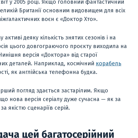
віт у 2005 році. Якщо головний фантастичний
Великій Британії основним видовищем для всіх
іжгалактичних воєн є «Доктор Хто».
 активі деяку кількість знятих сезонів і на
рсія цього довгограючого проєкту виходила на
 Нинішня версія «Доктора» від старої
них деталей. Наприклад, космічний
корабель
сті, як англійська телефонна будка.
ерший погляд здається застарілим. Якщо
 що нова версія серіалу дуже сучасна — як за
за якістю сценаріїв серій.
дача цей багатосерійний