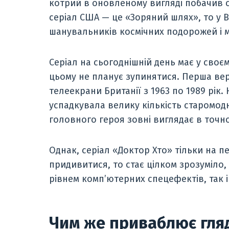
котрий в оновленому вигляді побачив с
серіал США — це «Зоряний шлях», то у 
шанувальників космічних подорожей і м
Серіал на сьогоднішній день має у своєму
цьому не планує зупинятися. Перша ве
телеекрани Британії з 1963 по 1989 рік.
успадкувала велику кількість старомод
головного героя зовні виглядає в точно
Однак, серіал «Доктор Хто» тільки на п
придивитися, то стає цілком зрозуміло,
рівнем комп’ютерних спецефектів, так і 
Чим же приваблює гля