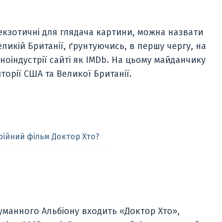
 екзотичні для глядача картини, можна назвати
еликій Британії, ґрунтуючись, в першу чергу, на
іноіндустрії сайті як IMDb. На цьому майданчику
иторії США та Великої Британії.
рійний фільм Доктор Хто?
Туманного Альбіону входить «Доктор Хто»,