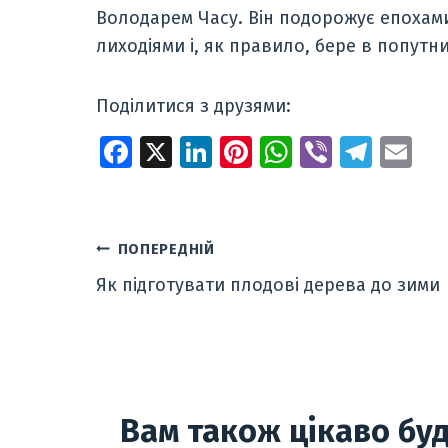
Володарем Часу. Він подорожує епохами
лиходіями і, як правило, бере в попутн
Поділитися з друзями:
Fa
X
Li
Pi
W
Vi
T
E
ce
n
nt
h
b
el
m
b
k
er
at
er
e
ai
o
e
e
s
gr
l
Навігація
ПОПЕРЕДНІЙ
o
dI
st
A
a
Як підготувати плодові дерева до зими
записів
k
n
p
m
p
Вам також цікаво буд