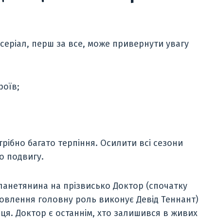
еріал, перш за все, може привернути увагу
роїв;
рібно багато терпіння. Осилити всі сезони
о подвигу.
ланетянина на прізвисько Доктор (спочатку
новлення головну роль виконує Девід Теннант)
я. Доктор є останнім, хто залишився в живих