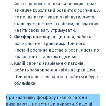
його надлишок тільки на перших порах
викличе бурхливий розвиток рослини. А
потім, не встигнувши окріпнути, листя
стане дуже ніжним і слабким, не здатним
навіть свою вагу утримувати.
Фосфор
прискорює цвітіння, робить
його рясним і тривалим. При його
нестачі рослина відстає в рості, листя по
краях жовтіє, а потім відмирає.
Калій
сприяє визріванню пагонів,
робить забарвлення квітів яскравішим.
При його нестачі на листі робиться бура
облямівка.
При надлишку фосфору і калію пагони
визрівають, не встигши вирости. Якщо ці