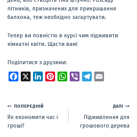
день, або створіть тінь штучно. Розсаду
літників, призначених для прикрашання
балкона, теж необхідно загартувати.
Тепер ви повністю в курсі чим підживити
кімнатні квіти. Щасти вам!
Поділитися з друзями:
Fa
X
Li
Pi
W
Vi
T
E
ce
n
nt
h
b
el
m
b
k
er
at
er
e
ai
o
e
e
s
gr
l
Навігація
ПОПЕРЕДНІЙ
ДАЛІ
o
dI
st
A
a
Як економити час і
Підживлення для
записів
k
n
p
m
гроші?
грошового дерева
p