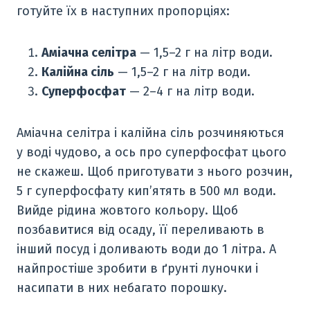
готуйте їх в наступних пропорціях:
Аміачна селітра
— 1,5–2 г на літр води.
Калійна сіль
— 1,5–2 г на літр води.
Суперфосфат
— 2–4 г на літр води.
Аміачна селітра і калійна сіль розчиняються
у воді чудово, а ось про суперфосфат цього
не скажеш. Щоб приготувати з нього розчин,
5 г суперфосфату кип’ятять в 500 мл води.
Вийде рідина жовтого кольору. Щоб
позбавитися від осаду, її переливають в
інший посуд і доливають води до 1 літра. А
найпростіше зробити в ґрунті луночки і
насипати в них небагато порошку.