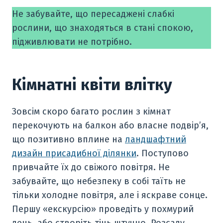
Не забувайте, що пересаджені слабкі
рослини, що знаходяться в стані спокою,
підживлювати не потрібно.
Кімнатні квіти влітку
Зовсім скоро багато рослин з кімнат
перекочують на балкон або власне подвір’я,
що позитивно вплине на
ландшафтний
дизайн присадибної ділянки
. Поступово
привчайте їх до свіжого повітря. Не
забувайте, що небезпеку в собі таїть не
тільки холодне повітря, але і яскраве сонце.
Першу «екскурсію» проведіть у похмурий