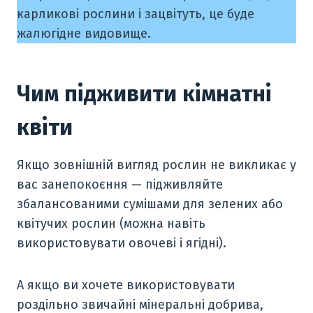
карликові рослини і зацвітуть, це буде
жалюгідне видовище.
Чим підживити кімнатні
квіти
Якщо зовнішній вигляд рослин не викликає у
вас занепокоєння — підживляйте
збалансованими сумішами для зелених або
квітучих рослин (можна навіть
використовувати овочеві і ягідні).
А якщо ви хочете використовувати
роздільно звичайні мінеральні добрива,