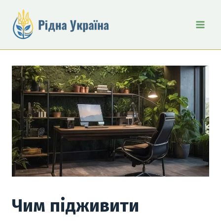
Перейти
до
вмісту
Чим підживити