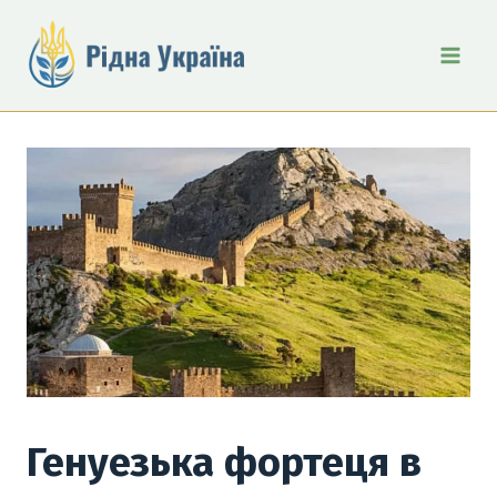
Перейти
до
вмісту
Генуезька фортеця в