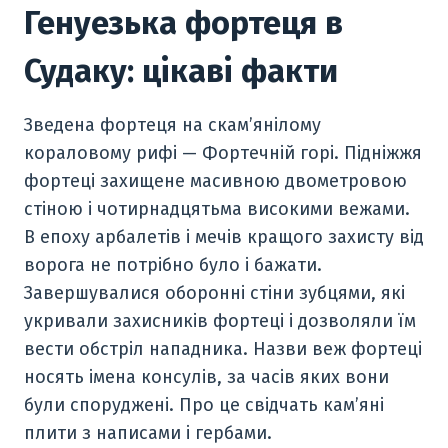
Генуезька фортеця в
Судаку: цікаві факти
Зведена фортеця на скам’янілому
кораловому рифі — Фортечній горі. Підніжжя
фортеці захищене масивною двометровою
стіною і чотирнадцятьма високими вежами.
В епоху арбалетів і мечів кращого захисту від
ворога не потрібно було і бажати.
Завершувалися оборонні стіни зубцями, які
укривали захисників фортеці і дозволяли їм
вести обстріл нападника. Назви веж фортеці
носять імена консулів, за часів яких вони
були споруджені. Про це свідчать кам’яні
плити з написами і гербами.