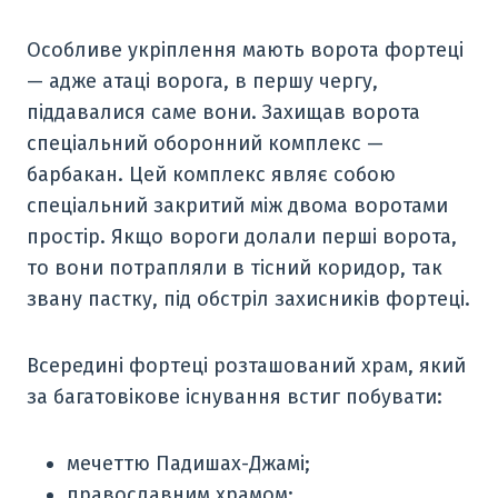
Особливе укріплення мають ворота фортеці
— адже атаці ворога, в першу чергу,
піддавалися саме вони. Захищав ворота
спеціальний оборонний комплекс —
барбакан. Цей комплекс являє собою
спеціальний закритий між двома воротами
простір. Якщо вороги долали перші ворота,
то вони потрапляли в тісний коридор, так
звану пастку, під обстріл захисників фортеці.
Всередині фортеці розташований храм, який
за багатовікове існування встиг побувати:
мечеттю Падишах-Джамі;
православним храмом;