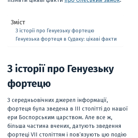
пізнати цікаві факти
про Олеський замок
.
Зміст
З історії про Генуезьку фортецю
Генуезька фортеця в Судаку: цікаві факти
З історії про Генуезьку
фортецю
З середньовічних джерел інформації,
фортеця була зведена в III столітті до нашої
ери Боспорським царством. Але все ж,
більша частина вчених, датують зведення
фортеці VII століттям і пов’язують цю подію