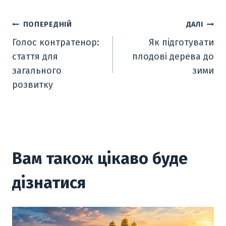
b
k
er
at
er
e
ai
o
e
e
s
gr
l
Навігація
ПОПЕРЕДНІЙ
ДАЛІ
o
dI
st
A
a
Голос контратенор:
Як підготувати
записів
k
n
p
m
стаття для
плодові дерева до
p
загального
зими
розвитку
Вам також цікаво буде
дізнатися