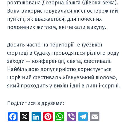
розташована Дозорна башта (Дівоча вежа).
Вона використовувалася як спостережний
пункт і, як вважається, для почесних
полонених житлом, які чекали викупу.
Досить часто на території Генуезької
фортеці в Судаку проводяться різного роду
заходи — конференції, свята, фестивалі.
Найбільшою популярністю користується
щорічний фестиваль «Генуезький шолом»,
який проходить у вихідні дні в липні-серпні.
Поділитися з друзями:
Fa
X
Li
Pi
W
Vi
T
E
ce
n
nt
h
b
el
m