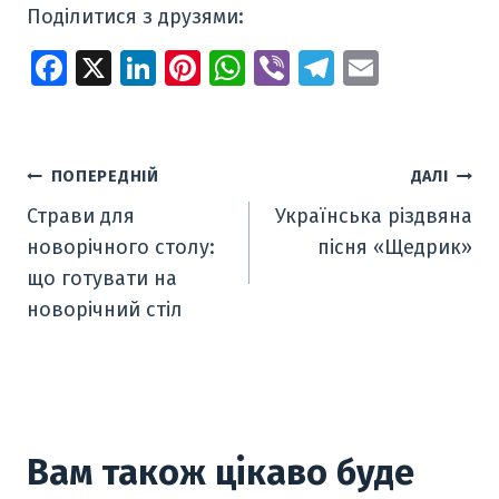
Поділитися з друзями:
Fa
X
Li
Pi
W
Vi
T
E
ce
n
nt
h
b
el
m
b
k
er
at
er
e
ai
o
e
e
s
gr
l
Навігація
ПОПЕРЕДНІЙ
ДАЛІ
o
dI
st
A
a
Страви для
Українська різдвяна
записів
k
n
p
m
новорічного столу:
пісня «Щедрик»
p
що готувати на
новорічний стіл
Вам також цікаво буде