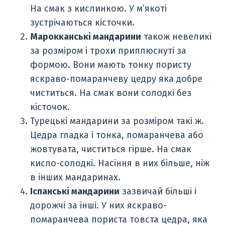
На смак з кислинкою. У м’якоті
зустрічаються кісточки.
Марокканські мандарини
також невеликі
за розміром і трохи приплюснуті за
формою. Вони мають тонку пористу
яскраво-помаранчеву цедру яка добре
чиститься. На смак вони солодкі без
кісточок.
Турецькі мандарини за розміром такі ж.
Цедра гладка і тонка, помаранчева або
жовтувата, чиститься гірше. На смак
кисло-солодкі. Насіння в них більше, ніж
в інших мандаринах.
Іспанські мандарини
зазвичай більші і
дорожчі за інші. У них яскраво-
помаранчева пориста товста цедра, яка