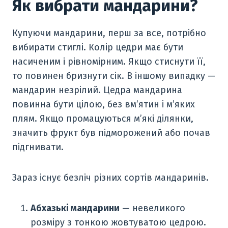
Як вибрати мандарини?
Купуючи мандарини, перш за все, потрібно
вибирати стиглі. Колір цедри має бути
насиченим і рівномірним. Якщо стиснути її,
то повинен бризнути сік. В іншому випадку —
мандарин незрілий. Цедра мандарина
повинна бути цілою, без вм’ятин і м’яких
плям. Якщо промацуються м’які ділянки,
значить фрукт був підморожений або почав
підгнивати.
Зараз існує безліч різних сортів мандаринів.
Абхазькі мандарини
— невеликого
розміру з тонкою жовтуватою цедрою.