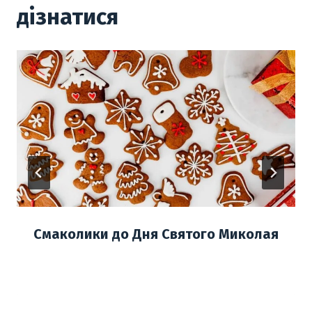
дізнатися
Смаколики до Дня Святого Миколая