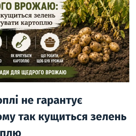
плі не гарантує
ому так кущиться зелень
оплю