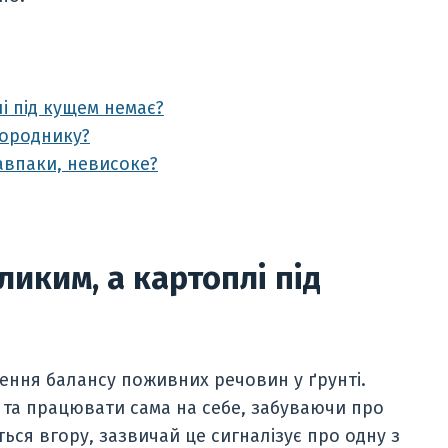
і під кущем немає?
городнику?
авпаки, невисоке?
ликим, а картоплі під
ння балансу поживних речовин у ґрунті.
та працювати сама на себе, забуваючи про
ься вгору, зазвичай це сигналізує про одну з