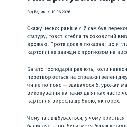
Від
Вадим
10.06.2026
Скажу чесно: раніше я й сам був перек
статуру, товсті стебла та соковитий виг
врожаю. Проте досвід показав, що я гл
картоплі не завжди є прогнозом на ви
Багато господарів радіють, коли навесн
перетворюється на справжні зелені джу
чи не по пояс — здавалося б, урожай ма
викопування на таких ділянках часто ч
картопля виросла дрібною, як горох.
Чому так відбувається, у чому криєтьс
бадилля» — розбираємося більш деталь