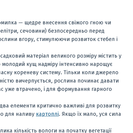
милка — щедре внесення свіжого гною чи
селітри, сечовини) безпосередньо перед
рослини вгору, стимулюючи розвиток стебел і
садковий матеріал великого розміру містить у
о молодий кущ надміру інтенсивно нарощує
асну кореневу систему. Тільки коли джерело
ністю вичерпується, рослина починає давати
ас уже втрачено, і для формування гарного
 два елементи критично важливі для розвитку
ьо для наливу
картоплі
. Якщо їх мало, уся сила
лика кількість вологи на початку вегетації