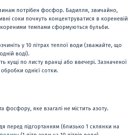
инам потрібен фосфор. Бадилля, звичайно,
ивні соки почнуть концентруватися в кореневій
рискореними темпами сформуються бульби.
чиніть у 10 літрах теплої води (зважайте, що
дній воді).
ь кущі по листу вранці або ввечері. Зазначеної
 обробки однієї сотки.
 фосфору, яке взагалі не містить азоту.
я перед підгортанням (близько 1 склянки на
 поливу
(1 літр золи на 10 літрів води).