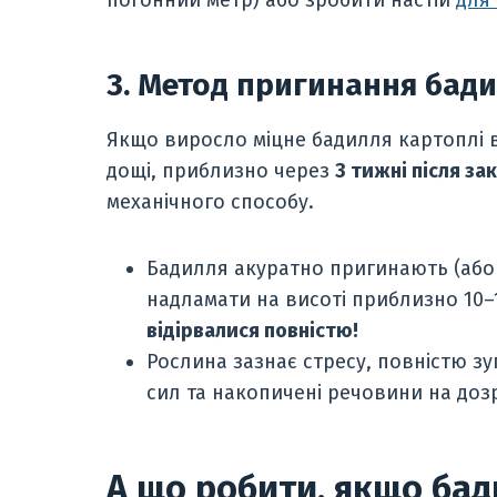
3. Метод пригинання бад
Якщо виросло міцне бадилля картоплі в
дощі, приблизно через
3 тижні після за
механічного способу.
Бадилля акуратно пригинають (або 
надламати на висоті приблизно 10–1
відірвалися повністю!
Рослина зазнає стресу, повністю зу
сил та накопичені речовини на дозр
А що робити, якщо бад