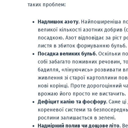
таких проблем:
Надлишок азоту.
Найпоширеніша по
великої кількості азотних добрив (
посадкою. Азот відповідає за ріст 
листя в збиток формуванню бульб.
Посадка великих бульб.
Оскільки по
собі забагато поживних речовин, т
бадилля, «лінуючись» розвивати вл
живлення зі старої картоплини пов
нові корінці. Проте дорогоцінний ч
врожаю його просто не вистачить.
Дефіцит калію та фосфору.
Саме ці
кореневої системи та безпосередн
рослини залишається в зелені.
Надмірний полив чи дощове літо.
Ве