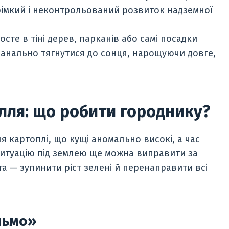
трімкий і неконтрольований розвиток надземної
сте в тіні дерев, парканів або самі посадки
банально тягнутися до сонця, нарощуючи довге,
лля: що робити городнику?
я картоплі, що кущі аномально високі, а час
ситуацію під землею ще можна виправити за
а — зупинити ріст зелені й перенаправити всі
льмо»