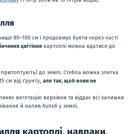
илля
ище 80–100 см і продовжує буяти через часті
кінчення цвітіння
картоплі можна вдатися до
притоптують) до землі. Стебла можна злегка
5 см від ґрунту,
але так, щоб вони не
пиняє вегетацію верхівки та віддає всі залишки
івання й налив бульб у землі.
илля картоплі, навпаки,