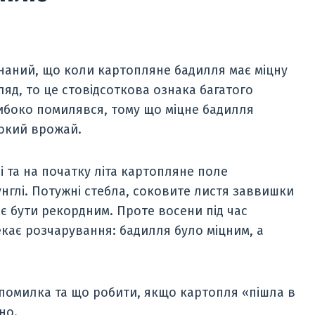
онаний, що коли картопляне бадилля має міцну
ляд, то це стовідсоткова ознака багатого
ибоко помилявся, тому що міцне бадилля
сокий врожай.
і та на початку літа картопляне поле
нглі. Потужні стебла, соковите листя заввишки
є бути рекордним. Проте восени під час
екає розчарування: бадилля було міцним, а
я помилка та що робити, якщо картопля «пішла в
но.