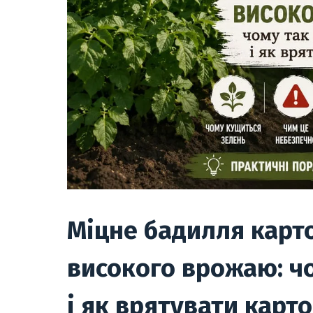
Міцне бадилля карто
високого врожаю: ч
і як врятувати карт