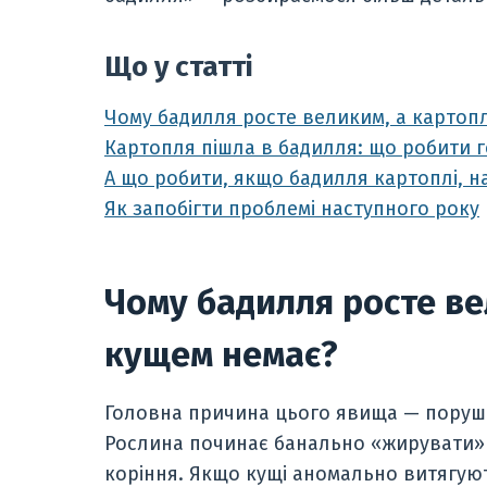
Що у статті
Чому бадилля росте великим, а картопл
Картопля пішла в бадилля: що робити 
А що робити, якщо бадилля картоплі, н
Як запобігти проблемі наступного року
Чому бадилля росте ве
кущем немає?
Головна причина цього явища — поруше
Рослина починає банально «жирувати» 
коріння. Якщо кущі аномально витягуют