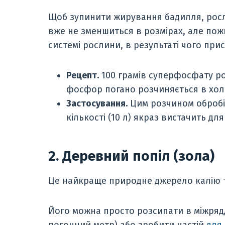
Щоб зупинити жирування бадилля, росл
вже не зменшиться в розмірах, але пож
системі рослини, в результаті чого п
Рецепт.
100 грамів суперфосфату роз
фосфор погано розчиняється в холо
Застосування.
Цим розчином обробіт
кількості (10 л) якраз вистачить для
2. Деревний попіл (зола)
Це найкраще природне джерело калію та
Його можна просто розсипати в міжрядд
погонний метр) або зробити настій
для