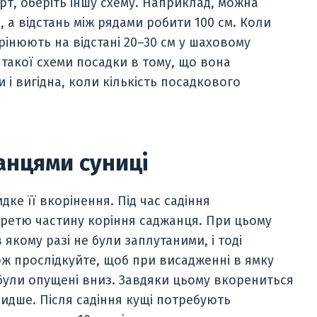
т, оберіть іншу схему. Наприклад, можна
, а відстань між рядами робити 100 см. Коли
рінюють на відстані 20–30 см у шаховому
 такої схеми посадки в тому, що вона
і вигідна, коли кількість посадкового
жанцями суниці
ке її вкорінення. Під час садіння
 третю частину коріння саджанця. При цьому
 якому разі не були заплутаними, і тоді
ож прослідкуйте, щоб при висадженні в ямку
 були опущені вниз. Завдяки цьому вкорениться
видше. Після садіння кущі потребують