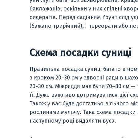
баклажанів, оскільки у них спільні хвор
сидератів. Перед садінням ґрунт слід у
(бажано трирічний), і переорати або пе
Схема посадки суниці
Правильна посадка суниці багато в чом
з кроком 20–30 см у здвоєні ради в ша
20–30 см. Міжряддя має бути 70–80 см —
її. Дуже важливо дотримуватися цієї сх
Також у вас буде достатньо вільного мі
рослинами мульчу. Така схема посадки п
наступному році видаляти вуса.