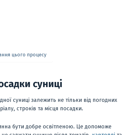
ання цього процесу
осадки суниці
ної суниці залежить не тільки від погодних
ріалу, строків та місця посадки.
инна бути добре освітленою. Це допоможе
 не саджати суницю після томатів,
картоплі
та