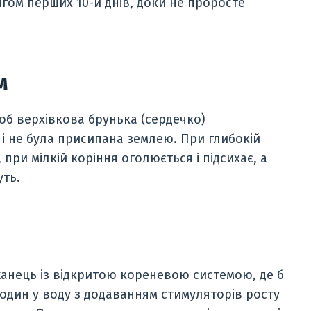
гом перших 10-и днів, доки не проросте
м
об верхівкова брунька (сердечко)
 і не була присипана землею. При глибокій
при мілкій коріння оголюється і підсихає, а
уть.
джанець із відкритою кореневою системою, де б
годин у воду з додаванням стимуляторів росту