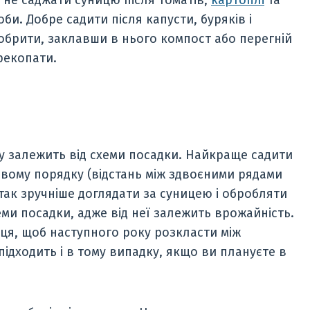
оби. Добре садити після капусти, буряків і
добрити, заклавши в нього компост або перегній
рекопати.
у залежить від схеми посадки. Найкраще садити
ховому порядку (відстань між здвоєними рядами
 так зручніше доглядати за суницею і обробляти
еми посадки, адже від неї залежить врожайність.
сця, щоб наступного року розкласти між
ідходить і в тому випадку, якщо ви плануєте в