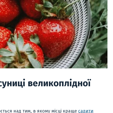
суниці великоплідної
ється над тим, в якому місці краще
садити