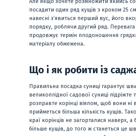
Але якщо хочете розмножити якийсь сор
посадити один ряд кущів з кроком 25 см
навесні з’явиться перший вус, його вко
порядку, роблячи другий ряд. Перевага
продовжує термін плодоношення грядки 
матеріалу обмежена.
Що і як робити із сад
Правильна посадка суниці гарантує швид
великоплідної садової суниці підріжте
розправте корінці віялом, щоб вони ні в
прийметься більша кількість кущів. Так
краї корінців не загорталися наверх, а
більше кущів, до того ж станеться це ш