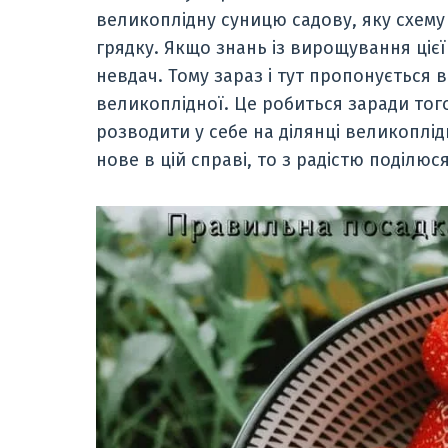
великоплідну суницю садову, яку схему
грядку. Якщо знань із вирощування цієї
невдач. Тому зараз і тут пропонується 
великоплідної. Це робиться заради тог
розводити у себе на ділянці великоплі
нове в цій справі, то з радістю поділю