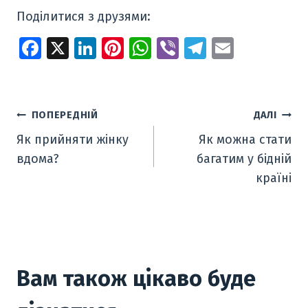
Поділитися з друзями:
Fa
X
Li
Pi
W
Vi
T
E
ce
n
nt
h
b
el
m
b
k
er
at
er
e
ai
o
e
e
s
gr
l
Навігація
ПОПЕРЕДНІЙ
ДАЛІ
o
dI
st
A
a
Як прийняти жінку
Як можна стати
записів
k
n
p
m
вдома?
багатим у бідній
p
країні
Вам також цікаво буде