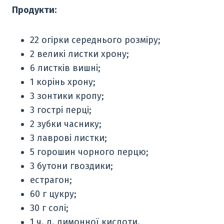
Продукти:
22 огірки середнього розміру;
2 великі листки хрону;
6 листків вишні;
1 корінь хрону;
3 зонтики кропу;
3 гострі перці;
2 зубки часнику;
3 лаврові листки;
5 горошин чорного перцю;
3 бутони гвоздики;
естрагон;
60 г цукру;
30 г солі;
1 ч. л. лимонної кислоти.