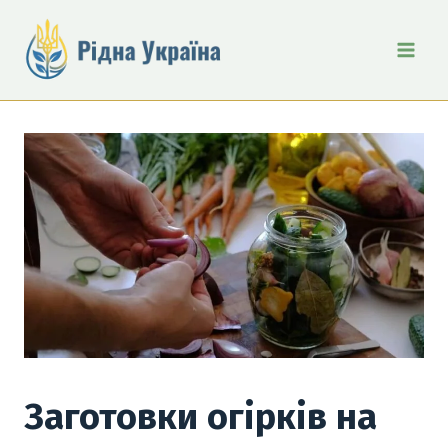
Перейти
до
вмісту
Заготовки огірків на