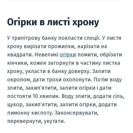
Огірки в листі хрону
У трилітрову банку покласти спеції. У листя
хрону вирізати прожилки, нарізати на
квадрати. Невеликі
огірки
помити, обрізати
кінчики, кожен загорнути в частину листка
хрону, укласти в банку доверху. Залити
окропом, дати трохи охолонути. Потім воду
злити, закип’ятити, залити огірки і дати
постояти 10 хвилин. Воду злити, додати сіль,
цукор, закип’ятити, залити огірки, додати
лимонну кислоту. Законсервувати,
перевернути, укутати.