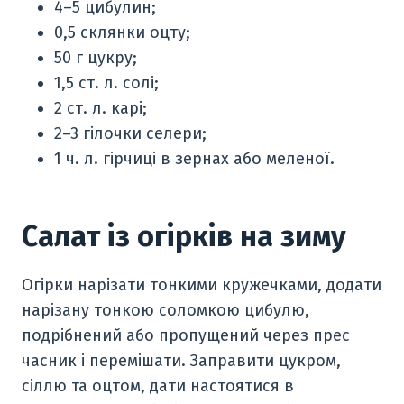
4–5 цибулин;
0,5 склянки оцту;
50 г цукру;
1,5 ст. л. солі;
2 ст. л. карі;
2–3 гілочки селери;
1 ч. л. гірчиці в зернах або меленої.
Салат із огірків на зиму
Огірки нарізати тонкими кружечками, додати
нарізану тонкою соломкою цибулю,
подрібнений або пропущений через прес
часник і перемішати. Заправити цукром,
сіллю та оцтом, дати настоятися в