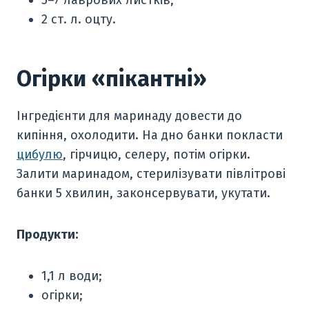
5–7 лаврових листків;
2 ст. л. оцту.
Огірки «пікантні»
Інгредієнти для маринаду довести до
кипіння, охолодити. На дно банки покласти
цибулю
, гірчицю, селеру, потім огірки.
Залити маринадом, стерилізувати півлітрові
банки 5 хвилин, законсервувати, укутати.
Продукти:
1,1 л води;
огірки;