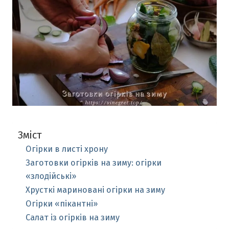
Зміст
Огірки в листі хрону
Заготовки огірків на зиму: огірки
«злодійські»
Хрусткі мариновані огірки на зиму
Огірки «пікантні»
Салат із огірків на зиму