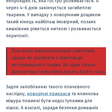
непрохідність, яка гостро розвивається. А
через 4–6 днів закінчується загибеллю
тварини. У випадку з новорічним дощиком
такий кінець найбільш імовірний, позаяк
кишківник ріжеться ниткою і розвивається
перитоніт.
При появі вищезазначених симптомів
краще не зволікати з візитом до
ветеринарного лікаря. Бо одна тільки
діагностика триватиме досить багато часу.
Задля запобіганню такого плачевного
наслідку,
новорічні прикраси
та ялинкова
мішура повинні бути недоступними для
кішок. А взагалі, заради безпеки домашніх