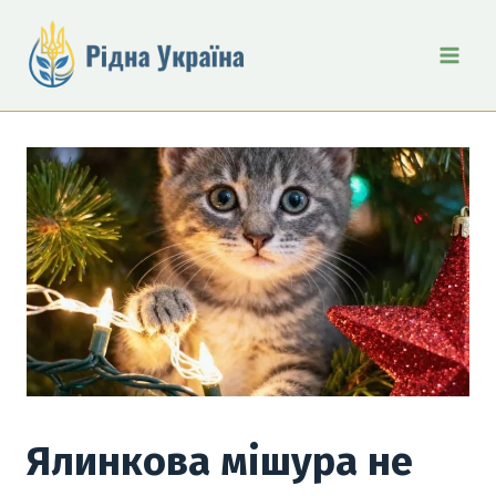
Перейти
до
вмісту
Ялинкова мішура не