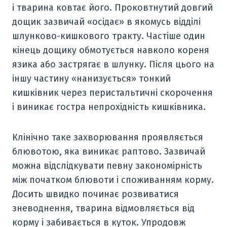
і тварина ковтає його. Проковтнутий довгий
дощик зазвичай «осідає» в якомусь відділі
шлунково-кишкового тракту. Частіше один
кінець дощику обмотується навколо кореня
язика або застрягає в шлунку. Після цього на
іншу частину «нанизується» тонкий
кишківник через перистальтичні скорочення
і виникає гостра непрохідність кишківника.
Клінічно таке захворювання проявляється
блювотою, яка виникає раптово. Зазвичай
можна відслідкувати певну закономірність
між початком блювоти і споживанням корму.
Досить швидко починає розвиватися
зневоднення, тварина відмовляється від
корму і забивається в куток. Упродовж