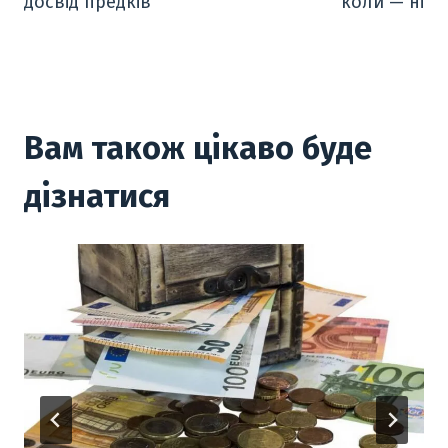
p
досвід предків
коли — ні
Вам також цікаво буде
дізнатися