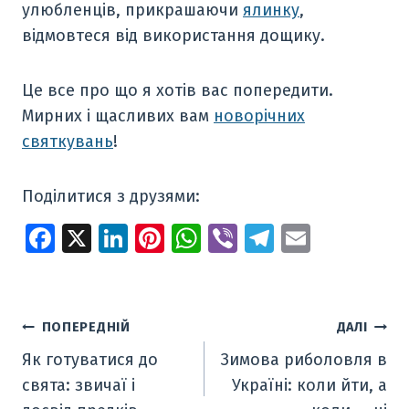
улюбленців, прикрашаючи
ялинку
,
відмовтеся від використання дощику.
Це все про що я хотів вас попередити.
Мирних і щасливих вам
новорічних
святкувань
!
Поділитися з друзями:
Fa
X
Li
Pi
W
Vi
T
E
ce
n
nt
h
b
el
m
b
k
er
at
er
e
ai
o
e
e
s
gr
l
Навігація
ПОПЕРЕДНІЙ
ДАЛІ
o
dI
st
A
a
Як готуватися до
Зимова риболовля в
записів
k
n
p
m
свята: звичаї і
Україні: коли йти, а