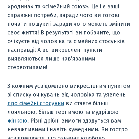
«родина» та «сімейний союз». Це і є ваші
справжні потреби, заради чого ви готові
почати пошуки і заради чого можете змінити
своє життя! В результаті ви побачите, що
очікуєте від чоловіка та сімейних стосунків
насправді! А всі викреслені пункти
виявляються лише нав’язаними
стереотипами!
З кожним усвідомлено викресленим пунктом
зі списку очікувань від чоловіка та уявлень
про сімейні стосунки
ви стаєте більш
лояльною, більш терпимою та мудрішою
жінкою
. Різні дрібні вимоги здадуться вам
неважливими і навіть кумедними. Ви гостро
усвідомлюєте, що означає «любов»,