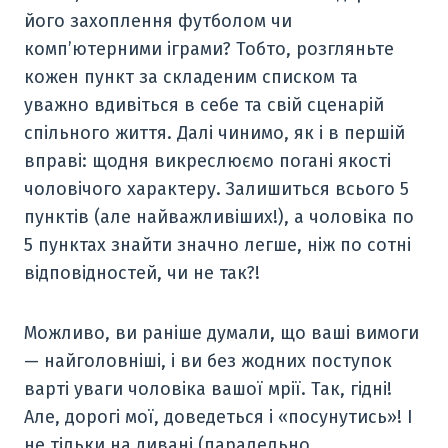
його захоплення футболом чи
комп’ютерними іграми? Тобто, розгляньте
кожен пункт за складеним списком та
уважно вдивіться в себе та свій сценарій
спільного життя. Далі чинимо, як і в першій
вправі: щодня викреслюємо погані якості
чоловічого характеру. Залишиться всього 5
пунктів (але найважливіших!), а чоловіка по
5 пунктах знайти значно легше, ніж по сотні
відповідностей, чи не так?!
Можливо, ви раніше думали, що ваші вимоги
— найголовніші, і ви без жодних поступок
варті уваги чоловіка вашої мрії. Так, гідні!
Але, дорогі мої, доведеться і «посунутись»! І
не тільки на дивані (паралельно