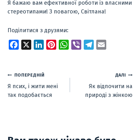
Я бажаю вам ефективної роботи із власними
стереотипами! З повагою, Світлана!
Поділитися з друзями:
Fa
X
Li
Pi
W
Vi
T
E
ce
n
nt
h
b
el
m
b
k
er
at
er
e
ai
o
e
e
s
gr
l
Навігація
ПОПЕРЕДНІЙ
ДАЛІ
o
dI
st
A
a
Я псих, і жити мені
Як відпочити на
записів
k
n
p
m
так подобається
природі з жінкою
p