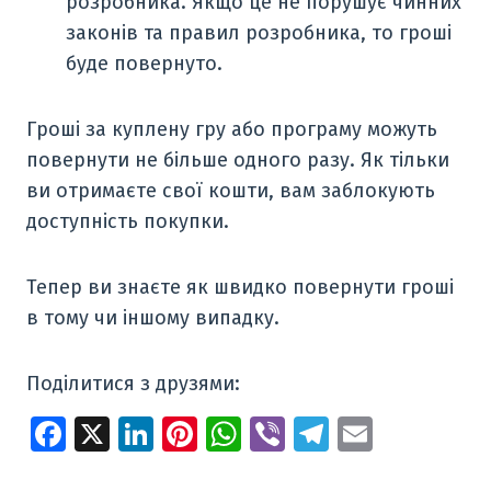
розробника. Якщо це не порушує чинних
законів та правил розробника, то гроші
буде повернуто.
Гроші за куплену гру або програму можуть
повернути не більше одного разу. Як тільки
ви отримаєте свої кошти, вам заблокують
доступність покупки.
Тепер ви знаєте як швидко повернути гроші
в тому чи іншому випадку.
Поділитися з друзями:
Fa
X
Li
Pi
W
Vi
T
E
ce
n
nt
h
b
el
m