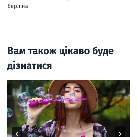
p
Берліна
Вам також цікаво буде
дізнатися