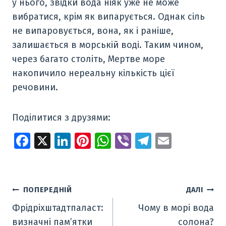
у нього, звідки вода ніяк уже не може
вибратися, крім як випарується. Однак сіль
не випаровується, вона, як і раніше,
залишається в морській воді. Таким чином,
через багато століть, Мертве море
накопичило нереальну кількість цієї
речовини.
Поділитися з друзями:
Fa
X
Li
Pi
W
Vi
T
E
ce
n
nt
h
b
el
m
b
k
er
at
er
e
ai
o
e
e
s
gr
l
Навігація
ПОПЕРЕДНІЙ
ДАЛІ
o
dI
st
A
a
Фрідріхштадтпаласт:
Чому в морі вода
записів
k
n
p
m
визначні пам’ятки
солона?