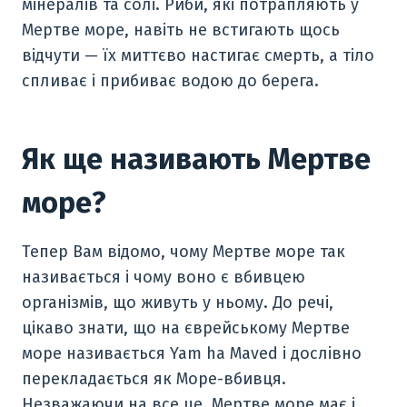
мінералів та солі. Риби, які потрапляють у
Мертве море, навіть не встигають щось
відчути — їх миттєво настигає смерть, а тіло
спливає і прибиває водою до берега.
Як ще називають Мертве
море?
Тепер Вам відомо, чому Мертве море так
називається і чому воно є вбивцею
організмів, що живуть у ньому. До речі,
цікаво знати, що на єврейському Мертве
море називається Yam ha Maved і дослівно
перекладається як Море-вбивця.
Незважаючи на все це, Мертве море має і