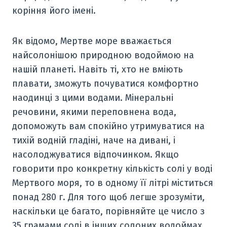
коріння його імені.
Як відомо, Мертве море вважається
найсолонішою природною водоймою на
нашій планеті. Навіть ті, хто не вміють
плавати, зможуть почуватися комфортно
наодинці з цими водами. Мінеральні
речовини, якими переповнена вода,
допоможуть вам спокійно утримуватися на
тихій водній гладіні, наче на дивані, і
насолоджуватися відпочинком. Якщо
говорити про конкретну кількість солі у воді
Мертвого моря, то в одному її літрі міститься
понад 280 г. Для того щоб легше зрозуміти,
наскільки це багато, порівняйте це число з
35 грамами солі в інших солоних водоймах.