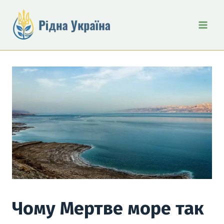
Перейти
до
вмісту
Чому Мертве море так